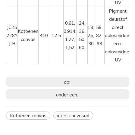
UV
Pigment,
kleurstof
0,61,
24,
JC25
18,
59,
direct,
Katoenen
0,914,
36,
228Y
410
12.5
25,
82,
oplosmiddel,
canvas
1,27,
50,
J-B
30
98
eco-
1,52
60,
oplosmiddel,
UV
op:
onder een:
Katoenen canvas
inkjet canvasrol