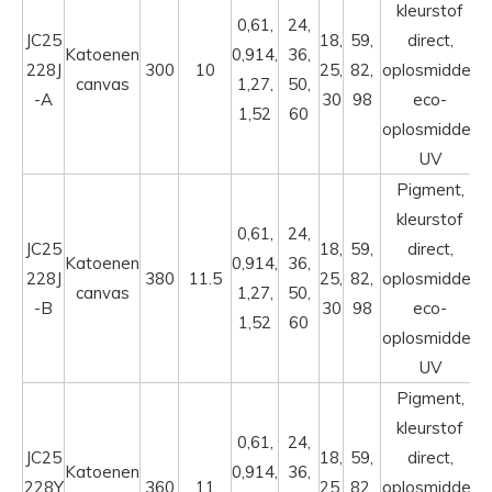
kleurstof
0,61,
24,
JC25
18,
59,
direct,
Katoenen
0,914,
36,
228J
300
10
25,
82,
oplosmiddel,
canvas
1,27,
50,
-A
30
98
eco-
1,52
60
oplosmiddel,
UV
Pigment,
kleurstof
0,61,
24,
JC25
18,
59,
direct,
Katoenen
0,914,
36,
228J
380
11.5
25,
82,
oplosmiddel,
canvas
1,27,
50,
-B
30
98
eco-
1,52
60
oplosmiddel,
UV
Pigment,
kleurstof
0,61,
24,
JC25
18,
59,
direct,
Katoenen
0,914,
36,
228Y
360
11
25,
82,
oplosmiddel,