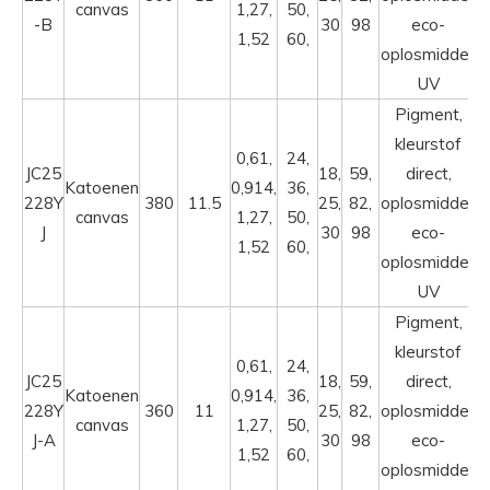
canvas
1,27,
50,
-B
30
98
eco-
1,52
60,
oplosmiddel,
UV
Pigment,
kleurstof
0,61,
24,
JC25
18,
59,
direct,
Katoenen
0,914,
36,
228Y
380
11.5
25,
82,
oplosmiddel,
canvas
1,27,
50,
J
30
98
eco-
1,52
60,
oplosmiddel,
UV
Pigment,
kleurstof
0,61,
24,
JC25
18,
59,
direct,
Katoenen
0,914,
36,
228Y
360
11
25,
82,
oplosmiddel,
canvas
1,27,
50,
J-A
30
98
eco-
1,52
60,
oplosmiddel,