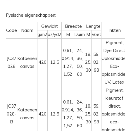
Fysische eigenschappen:
Gewicht
Breedte
Lengte
Code
Naam
Inkten
g/m2
oz/yd2
M
Duim
M
Voet
Pigment,
0,61,
24,
Dye Direct,
18,
59,
JC37
Katoenen
0,914,
36,
Oplosmiddel,
420
12.5
25,
82,
028
canvas
1,27,
50,
Eco-
30
98
1,52
60
oplosmiddel,
UV, Latex
Pigment,
kleurstof
0,61,
24,
JC37
18,
59,
direct,
Katoenen
0,914,
36,
028-
420
12.5
25,
82,
oplosmiddel,
canvas
1,27,
50,
B
30
98
eco-
1,52
60
oplosmiddel,