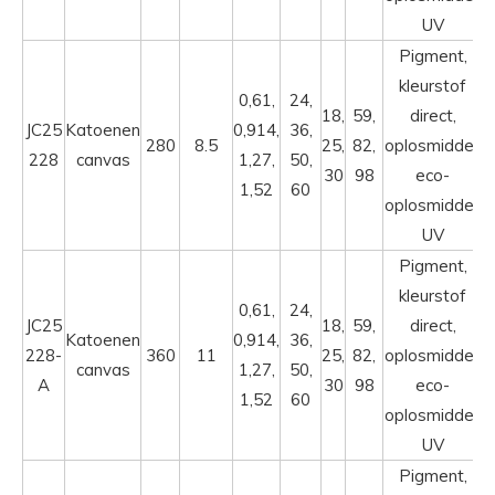
UV
Pigment,
kleurstof
0,61,
24,
18,
59,
direct,
JC25
Katoenen
0,914,
36,
280
8.5
25,
82,
oplosmiddel,
228
canvas
1,27,
50,
30
98
eco-
1,52
60
oplosmiddel,
UV
Pigment,
kleurstof
0,61,
24,
JC25
18,
59,
direct,
Katoenen
0,914,
36,
228-
360
11
25,
82,
oplosmiddel,
canvas
1,27,
50,
A
30
98
eco-
1,52
60
oplosmiddel,
UV
Pigment,